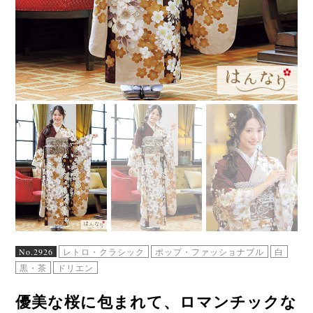
No.2926
レトロ・クラシック
ポップ・ファッショナブル
白
黒・茶
ドリエン
優美な桜に包まれて、ロマンチックな