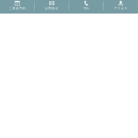
ご来店予約
お問合せ
TEL
アクセス
No.1722
©Murakane, All Right Reserved.