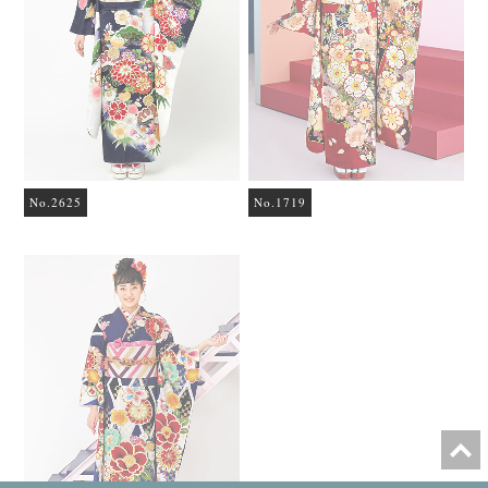
No.2625
No.1719