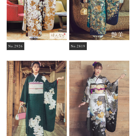
No.2926
No.2819