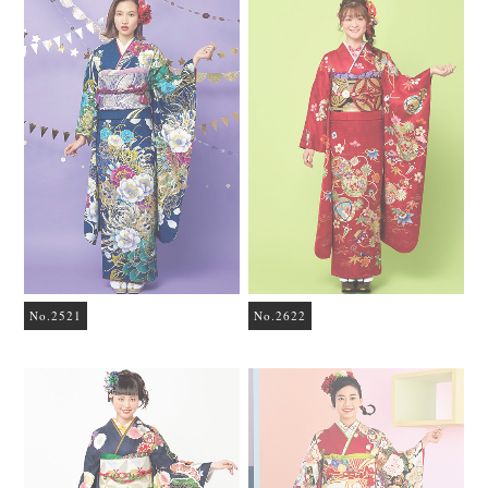
No.2521
No.2622