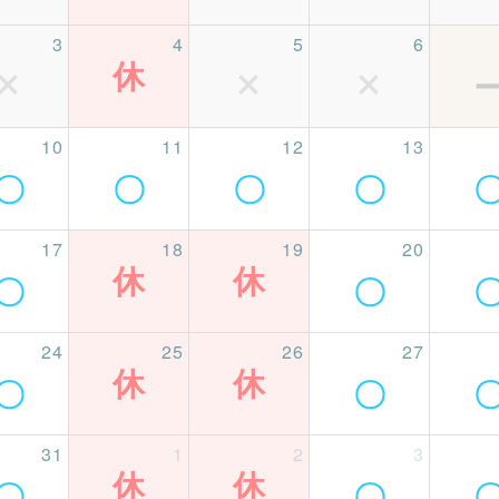
3
4
5
6
10
11
12
13
〇
〇
〇
〇
17
18
19
20
〇
〇
24
25
26
27
〇
〇
31
1
2
3
〇
〇