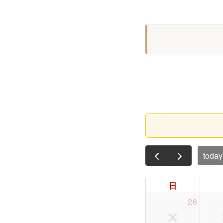
today
日
26