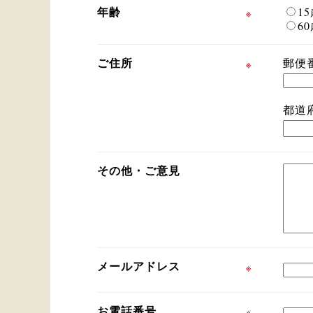
年齢
1
※
6
ご住所
郵便
※
都道
その他・ご意見
メールアドレス
※
お電話番号
※