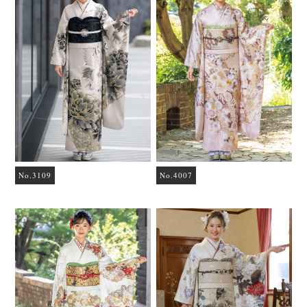
No.3109
No.4007