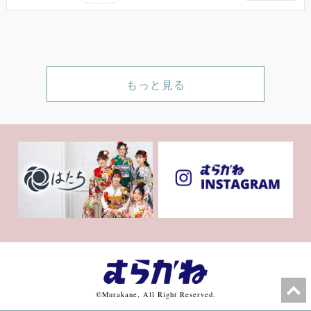
もっと見る
©Murakane, All Right Reserved.