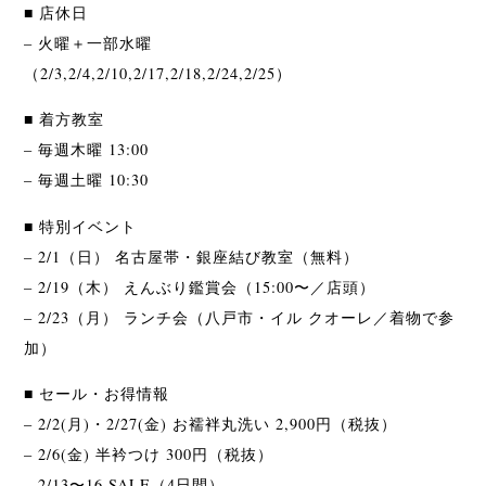
■ 店休日
– 火曜＋一部水曜
（2/3,2/4,2/10,2/17,2/18,2/24,2/25）
■ 着方教室
– 毎週木曜 13:00
– 毎週土曜 10:30
■ 特別イベント
– 2/1（日） 名古屋帯・銀座結び教室（無料）
– 2/19（木） えんぶり鑑賞会（15:00〜／店頭）
– 2/23（月） ランチ会（八戸市・イル クオーレ／着物で参
加）
■ セール・お得情報
– 2/2(月)・2/27(金) お襦袢丸洗い 2,900円（税抜）
– 2/6(金) 半衿つけ 300円（税抜）
– 2/13〜16 SALE（4日間）