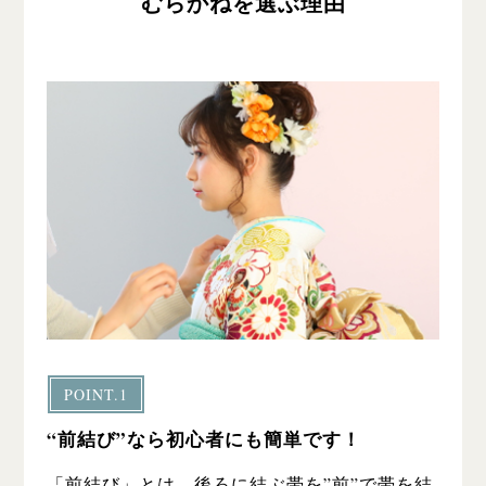
むらかねを選ぶ理由
POINT.1
“前結び”なら初心者にも簡単です！
「前結び」とは、後ろに結ぶ帯を”前”で帯を結