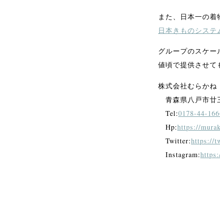
また、日本一の着
日本きものシステ
グループのスケー
値頃で提供させて
株式会社むらかね
青森県八戸市廿三日
Tel:
0178-44-166
Hp:
https://mura
Twitter:
https://
Instagram:
https