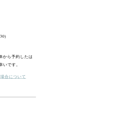
0)
Bから予約したは
幸いです。
い場合について