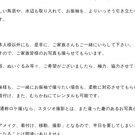
しい鳥居や、水辺も取り入れて、お振袖を、よりいっそう引き立た
す。
本人様以外にも、是非に、ご家族さんもご一緒にいらして下さい。
すので、ご家族皆様のお写真も撮らせてもらいます。
器、ぬいぐるみ等々、ご希望がございましたら、極力、協力させて
妹様も、ご一緒にお振袖で撮りたい場合も、柔軟に対応させてもら
着付け、また、むらかねにてレンタルも可能です。
(通称ロケ撮)なら、スタジオ撮影とは、また違った趣のあるお写真
アメイク、着付け、移動、撮影」となるので、半日を要してしまい
となることは間違いありません。